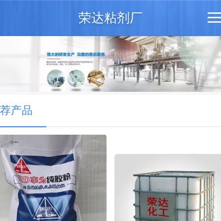
荣达粘剂厂
荐产品